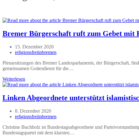
Bremer Bürgerschaft ruft zum Gebet mit 
Beitrag
15. Dezember 2020
veröffentlicht:
Beitrags-
religionsfreiinbremen
Autor:
Plenarsitzungen des Bremer Landesparlaments, der Bürgerschaft, finde
gemeinsamen Gottesdienst für die…
Bremer
Weiterlesen
Bürgerschaft
ruft
zum
Linken Abgeordnete unterstützt islamistis
Gebet
mit
Beitrag
8. Dezember 2020
Kirchenlobbyisten
veröffentlicht:
Beitrags-
religionsfreiinbremen
Autor:
Christine Buchholz ist Bundestagsabgeordnete und Parteivorstandmitgl
Bundestagspartei mit dem klarsten…