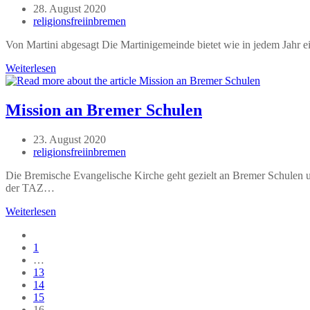
Beitrag
28. August 2020
Bestandsaufnahme
veröffentlicht:
Beitrags-
religionsfreiinbremen
Autor:
Von Martini abgesagt Die Martinigemeinde bietet wie in jedem Jahr e
Bustour
Weiterlesen
mit
Olaf
Latzel
Mission an Bremer Schulen
nach
Berlin
Beitrag
23. August 2020
veröffentlicht:
Beitrags-
religionsfreiinbremen
Autor:
Die Bremische Evangelische Kirche geht gezielt an Bremer Schulen um
der TAZ…
Mission
Weiterlesen
an
Gehe
Bremer
zur
1
Schulen
vorherigen
…
Seite
13
14
15
16