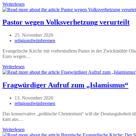
Linken
Weiterlesen
Abgeordnete
unterstützt
islamistische
Pastor wegen Volksverhetzung verurteilt
Rechte
Beitrag
25. November 2020
veröffentlicht:
Beitrags-
religionsfreiinbremen
Autor:
Evangelische Kirche mit vorbestraftem Pastor in der Zwickmühle Ola
Euro wegen…
Pastor
Weiterlesen
wegen
Volksverhetzung
verurteilt
Fragwürdiger Aufruf zum „Islamismus“
Beitrag
13. November 2020
veröffentlicht:
Beitrags-
religionsfreiinbremen
Autor:
Das konservative „politische Christentum“ will die Deutungshoheit ü
kam aus…
Fragwürdiger
Weiterlesen
Aufruf