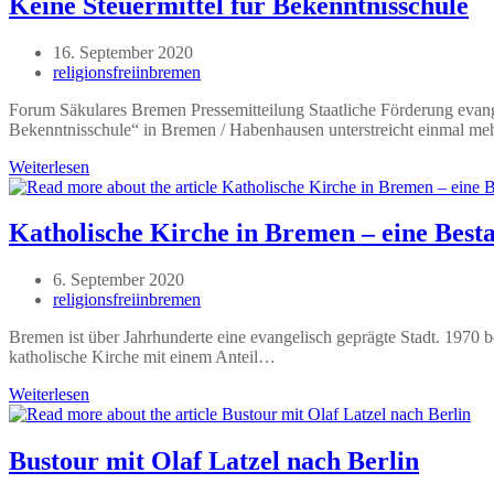
Keine Steuermittel für Bekenntnisschule
Beitrag
16. September 2020
veröffentlicht:
Beitrags-
religionsfreiinbremen
Autor:
Forum Säkulares Bremen Pressemitteilung Staatliche Förderung evang
Bekenntnisschule“ in Bremen / Habenhausen unterstreicht einmal me
Keine
Weiterlesen
Steuermittel
für
Bekenntnisschule
Katholische Kirche in Bremen – eine Bes
Beitrag
6. September 2020
veröffentlicht:
Beitrags-
religionsfreiinbremen
Autor:
Bremen ist über Jahrhunderte eine evangelisch geprägte Stadt. 1970 
katholische Kirche mit einem Anteil…
Katholische
Weiterlesen
Kirche
in
Bremen
Bustour mit Olaf Latzel nach Berlin
–
eine