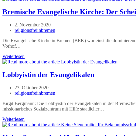
zum
„Islamismus“
Bremische Evangelische Kirche: Der Scheinr
Beitrag
2. November 2020
veröffentlicht:
Beitrags-
religionsfreiinbremen
Autor:
Die Evangelische Kirche in Bremen (BEK) war einst die dominierende
Vorhof…
Bremische
Weiterlesen
Evangelische
Kirche:
Der
Lobbyistin der Evangelikalen
Scheinriese
wankt
Beitrag
23. Oktober 2020
–
veröffentlicht:
Beitrags-
religionsfreiinbremen
dank
Autor:
Staatshilfe
Birgit Bergmann: Die Lobbyistin der Evangelikalen in der Bremischen
fällt
missionarisches Sozialzentrum mit Hilfe staatlicher…
er
nicht.
Lobbyistin
Weiterlesen
der
Evangelikalen