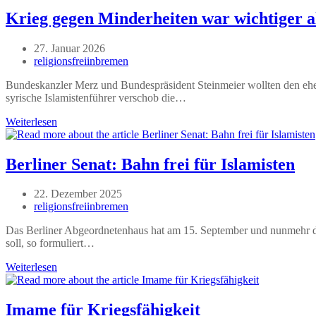
seit
Jahren
Krieg gegen Minderheiten war wichtiger a
Beitrag
27. Januar 2026
veröffentlicht:
Beitrags-
religionsfreiinbremen
Autor:
Bundeskanzler Merz und Bundespräsident Steinmeier wollten den ehe
syrische Islamistenführer verschob die…
Krieg
Weiterlesen
gegen
Minderheiten
war
Berliner Senat: Bahn frei für Islamisten
wichtiger
als
Beitrag
22. Dezember 2025
Staatsempfang
veröffentlicht:
Beitrags-
religionsfreiinbremen
Autor:
Das Berliner Abgeordnetenhaus hat am 15. September und nunmehr de
soll, so formuliert…
Berliner
Weiterlesen
Senat:
Bahn
frei
Imame für Kriegsfähigkeit