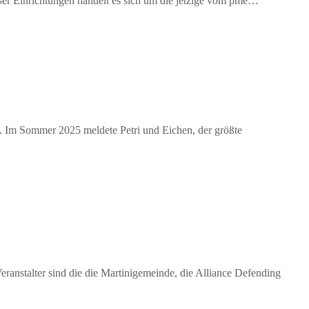
eser Einrichtungen handelt es sich um die jetzige vom pme…
. Im Sommer 2025 meldete Petri und Eichen, der größte
eranstalter sind die die Martinigemeinde, die Alliance Defending