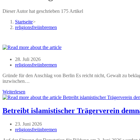
Dieser Autor hat geschrieben 175 Artikel
Startseite
>
religionsfreiinbremen
Beitrag
28. Juli 2026
veröffentlicht:
Beitrags-
religionsfreiinbremen
Autor:
Gründe für den Anschlag von Berlin Es reicht nicht, Gewalt zu beklag
inzwischen…
Weiterlesen
Betreibt islamistischer Trägerverein dem
Beitrag
23. Juni 2026
veröffentlicht:
Beitrags-
religionsfreiinbremen
Autor: