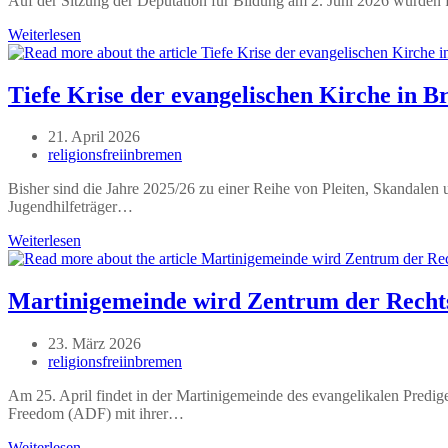
Auf der Sitzung der Deputation für Bildung am 2. Juni 2026 wurden f
Betreibt
Weiterlesen
islamistischer
Trägerverein
demnächst
Tiefe Krise der evangelischen Kirche in 
einen
Kindergarten?
Beitrag
21. April 2026
veröffentlicht:
Beitrags-
religionsfreiinbremen
Autor:
Bisher sind die Jahre 2025/26 zu einer Reihe von Pleiten, Skandale
Jugendhilfeträger…
Tiefe
Weiterlesen
Krise
der
evangelischen
Martinigemeinde wird Zentrum der Rech
Kirche
in
Beitrag
23. März 2026
Bremen
veröffentlicht:
Beitrags-
religionsfreiinbremen
Autor:
Am 25. April findet in der Martinigemeinde des evangelikalen Predige
Freedom (ADF) mit ihrer…
Martinigemeinde
Weiterlesen