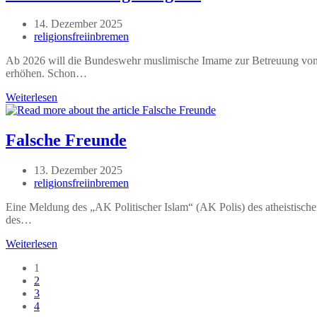
für
Islamisten
Beitrag
14. Dezember 2025
veröffentlicht:
Beitrags-
religionsfreiinbremen
Autor:
Ab 2026 will die Bundeswehr muslimische Imame zur Betreuung von So
erhöhen. Schon…
Imame
Weiterlesen
für
Kriegsfähigkeit
Falsche Freunde
Beitrag
13. Dezember 2025
veröffentlicht:
Beitrags-
religionsfreiinbremen
Autor:
Eine Meldung des „AK Politischer Islam“ (AK Polis) des atheistische
des…
Falsche
Weiterlesen
Freunde
1
2
3
4