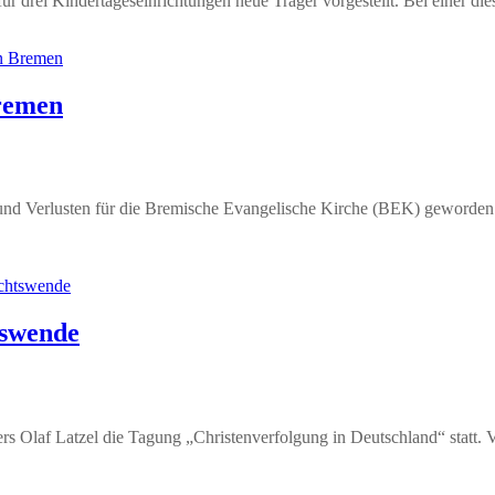
ür drei Kindertageseinrichtungen neue Träger vorgestellt. Bei einer di
Bremen
n und Verlusten für die Bremische Evangelische Kirche (BEK) geworden
tswende
rs Olaf Latzel die Tagung „Christenverfolgung in Deutschland“ statt. V