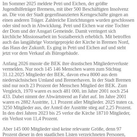
Im Sommer 2025 meldete Petri und Eichen, der größte
Jugendhilfeträger Bremens, mit über 500 Beschäftigten Insolvenz
an. Die von der Stadt gegenfinanzierten Kerngeschäfte gingen an
einen anderen Träger. Zahlreiche Einrichtungen wurden geschlossen
oder sind noch in Abwicklung. Petri und Eichen war eine Tochter
der Dom und der Ansgari Gemeinde. Damit verringert sich
kirchliche Missionsarbeit im Sozialbereich erheblich. Mit betroffen
auch das langjährige Vorzeigeprojekt der Kirche in Bremen Nord,
das Haus der Zukunft. Es ging in Petri und Eichen auf und steht
jetzt vor dem Verkauf als Bürogebäude.
Anfang 2026 musste die BEK ihre drastischen Mitgliederverluste
vermelden. Nur noch 145 146 Menschen waren zum Stichtag
31.12.2025 Mitglieder der BEK, davon etwa 8000 aus dem
niedersächsischen Umland und Bremerhaven. In der Stadt Bremen
sind nur noch 23 Prozent der Menschen Mitglied der BEK. Zum
Vergleich, 1970 waren es noch 481 000, im Jahre 2001 noch 254
433. Dabei nimmt der Abwärtstrend an Fahrt auf. Im Jahre 2001
waren es 2882 Austritte, 1,1 Prozent aller Mitglieder. 2025 traten ca.
3250 Mitglieder aus, der Anteil der Austritte stieg auf 2,25 Prozent.
In den drei Jahren 2023 bis 25 verlor die Kirche 18710 Mitglieder,
ein Verlust von 11,4 Prozent.
Aber 145 000 Mitglieder sind keine relevante Größe, denn 97
Prozent dieser in den staatlichen Listen verzeichneten Personen,