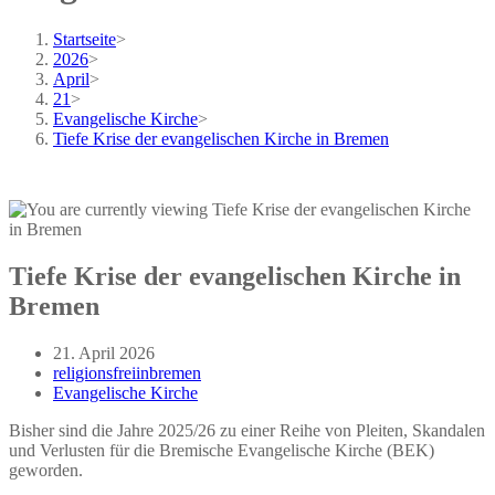
Startseite
>
2026
>
April
>
21
>
Evangelische Kirche
>
Tiefe Krise der evangelischen Kirche in Bremen
Tiefe Krise der evangelischen Kirche in
Bremen
Beitrag
21. April 2026
veröffentlicht:
Beitrags-
religionsfreiinbremen
Autor:
Beitrags-
Evangelische Kirche
Kategorie:
Bisher sind die Jahre 2025/26 zu einer Reihe von Pleiten, Skandalen
und Verlusten für die Bremische Evangelische Kirche (BEK)
geworden.