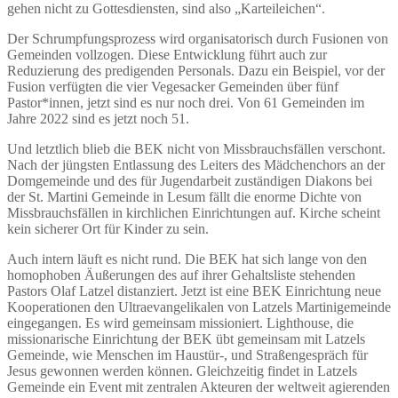
gehen nicht zu Gottesdiensten, sind also „Karteileichen“.
Der Schrumpfungsprozess wird organisatorisch durch Fusionen von
Gemeinden vollzogen. Diese Entwicklung führt auch zur
Reduzierung des predigenden Personals. Dazu ein Beispiel, vor der
Fusion verfügten die vier Vegesacker Gemeinden über fünf
Pastor*innen, jetzt sind es nur noch drei. Von 61 Gemeinden im
Jahre 2022 sind es jetzt noch 51.
Und letztlich blieb die BEK nicht von Missbrauchsfällen verschont.
Nach der jüngsten Entlassung des Leiters des Mädchenchors an der
Domgemeinde und des für Jugendarbeit zuständigen Diakons bei
der St. Martini Gemeinde in Lesum fällt die enorme Dichte von
Missbrauchsfällen in kirchlichen Einrichtungen auf. Kirche scheint
kein sicherer Ort für Kinder zu sein.
Auch intern läuft es nicht rund. Die BEK hat sich lange von den
homophoben Äußerungen des auf ihrer Gehaltsliste stehenden
Pastors Olaf Latzel distanziert. Jetzt ist eine BEK Einrichtung neue
Kooperationen den Ultraevangelikalen von Latzels Martinigemeinde
eingegangen. Es wird gemeinsam missioniert. Lighthouse, die
missionarische Einrichtung der BEK übt gemeinsam mit Latzels
Gemeinde, wie Menschen im Haustür-, und Straßengespräch für
Jesus gewonnen werden können. Gleichzeitig findet in Latzels
Gemeinde ein Event mit zentralen Akteuren der weltweit agierenden