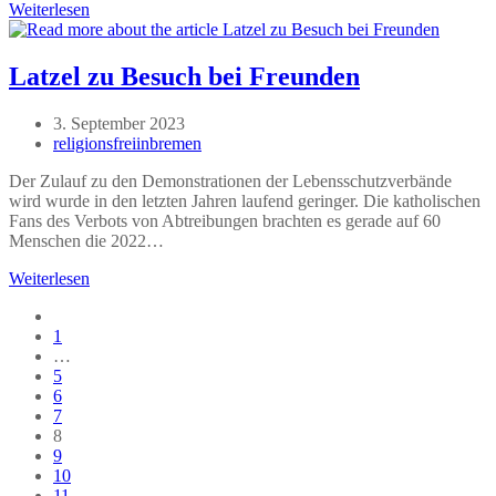
Das
Weiterlesen
Bremer
Wahlrecht
nutzt
Latzel zu Besuch bei Freunden
fundamentalistisch
religiösen
Beitrag
3. September 2023
Gruppen
veröffentlicht:
Beitrags-
religionsfreiinbremen
Autor:
Der Zulauf zu den Demonstrationen der Lebensschutzverbände
wird wurde in den letzten Jahren laufend geringer. Die katholischen
Fans des Verbots von Abtreibungen brachten es gerade auf 60
Menschen die 2022…
Latzel
Weiterlesen
zu
Gehe
Besuch
zur
1
bei
vorherigen
…
Freunden
Seite
5
6
7
8
9
10
11