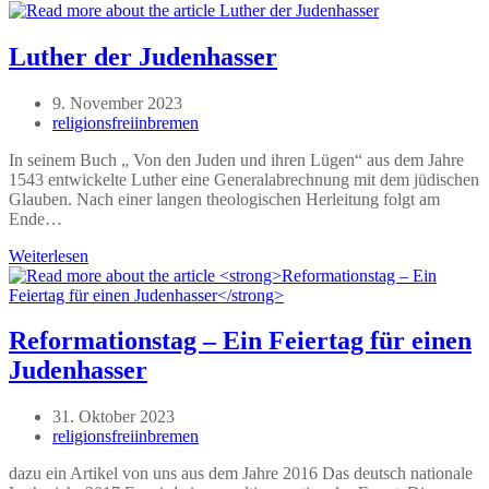
blenden
Veränderungen
aus
Luther der Judenhasser
Beitrag
9. November 2023
veröffentlicht:
Beitrags-
religionsfreiinbremen
Autor:
In seinem Buch „ Von den Juden und ihren Lügen“ aus dem Jahre
1543 entwickelte Luther eine Generalabrechnung mit dem jüdischen
Glauben. Nach einer langen theologischen Herleitung folgt am
Ende…
Luther
Weiterlesen
der
Judenhasser
Reformationstag – Ein Feiertag für einen
Judenhasser
Beitrag
31. Oktober 2023
veröffentlicht:
Beitrags-
religionsfreiinbremen
Autor:
dazu ein Artikel von uns aus dem Jahre 2016 Das deutsch nationale