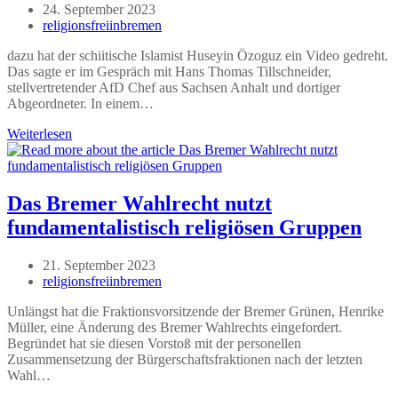
Beitrag
24. September 2023
veröffentlicht:
Beitrags-
religionsfreiinbremen
Autor:
dazu hat der schiitische Islamist Huseyin Özoguz ein Video gedreht.
Das sagte er im Gespräch mit Hans Thomas Tillschneider,
stellvertretender AfD Chef aus Sachsen Anhalt und dortiger
Abgeordneter. In einem…
„Ich
Weiterlesen
würde
gern
die
AfD
Das Bremer Wahlrecht nutzt
wählen
fundamentalistisch religiösen Gruppen
–
wegen
so
Beitrag
21. September 2023
vieler
veröffentlicht:
Beitrags-
religionsfreiinbremen
Gemeinsamkeiten“
Autor:
Unlängst hat die Fraktionsvorsitzende der Bremer Grünen, Henrike
Müller, eine Änderung des Bremer Wahlrechts eingefordert.
Begründet hat sie diesen Vorstoß mit der personellen
Zusammensetzung der Bürgerschaftsfraktionen nach der letzten
Wahl…