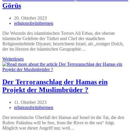
Görüs
Beitrag
20. Oktober 2023
veröffentlicht:
Beitrags-
religionsfreiinbremen
Autor:
Die Wurzeln des islamistischen Terrors Ali Erbas, der oberste
islamische Gelehrte der Türkei und Chef der staatlichen
Religionsbehörde Diyanet, bezeichnete Israel, als „rostiger Dolch,
der im Herzen der islamischen Geographie…
Die
Weiterlesen
islamistische
Hamas,
DITIB
und
Der Terroranschlag der Hamas ein
Milli
Projekt der Muslimbrüder ?
Görüs
Beitrag
11. Oktober 2023
veröffentlicht:
Beitrags-
religionsfreiinbremen
Autor:
Der terroristische Überfall der Hamas auf Israel ist die Tat, die den
Rufen: Palästina will be free, from the River to the sea“ folgt.
Möglich war dieser Angriff nur, weil…