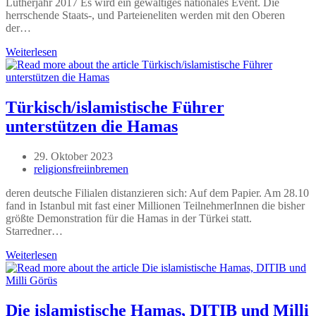
Lutherjahr 2017 Es wird ein gewaltiges nationales Event. Die
herrschende Staats-, und Parteieneliten werden mit den Oberen
der…
Reformationstag
Weiterlesen
–
Ein
Feiertag
für
Türkisch/islamistische Führer
einen
unterstützen die Hamas
Judenhasser
Beitrag
29. Oktober 2023
veröffentlicht:
Beitrags-
religionsfreiinbremen
Autor:
deren deutsche Filialen distanzieren sich: Auf dem Papier. Am 28.10
fand in Istanbul mit fast einer Millionen TeilnehmerInnen die bisher
größte Demonstration für die Hamas in der Türkei statt.
Starredner…
Türkisch/islamistische
Weiterlesen
Führer
unterstützen
die
Hamas
Die islamistische Hamas, DITIB und Milli