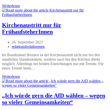
Der
Weiterlesen
Terroranschlag
der
Hamas
ein
Kirchenaustritt nur für
Projekt
FrühaufsteherInnen
der
Muslimbrüder
?
Beitrag
26. September 2023
veröffentlicht:
Beitrags-
religionsfreiinbremen
Autor:
Im Bundesland Bremen ist der Kirchenaustritt nicht nur bei den
staatlichen Standesämtern, sondern auch bei den Kirchen direkt
möglich. Allerdings bei beiden Einrichtungen nur mit Termin. Für
einen Termin beim…
Kirchenaustritt
Weiterlesen
nur
für
FrühaufsteherInnen
„Ich würde gern die AfD wählen – wegen
so vieler Gemeinsamkeiten“