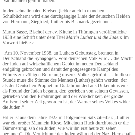
Nationalheld geführt haben.
In deutschnationalen Kreisen (leider auch in manchen
Schulbüchern) wird eine durchgängige Linie der deutschen Helden
von Hermann, Siegfried, Luther bis Bismarck gezeichnet.
Martin Sasse, Bischof der ev. Kirche in Thüringen veröffentlichte
1938 eine Schrift unter dem Titel
Martin Luther und die Juden:
Im
Vorwort hieß es:
„Am 10. November 1938, an Luthers Geburtstag, brennen in
Deutschland die Synagogen. Vom deutschen Volk wird… die Macht
der Juden auf wirtschaftlichem Gebiet im neuen Deutschland
endgültig gebrochen und damit der gottgesegnete Kampf des
Führers zur völligen Befreiung unseres Volkes gekrönt. … In dieser
Stunde muss die Stimme des Mannes (Luther) gehört werden, der
als der Deutschen Prophet im 16. Jahrhundert aus Unkenntnis einst
als Freund der Juden begann, der, getrieben von seinem Gewissen,
getrieben von den Erfahrungen und der Wirklichkeit, der größte
Antisemit seiner Zeit geworden ist, der Warner seines Volkes wider
die Juden.“
Hitler ist aus dem Jahre 1923 mit folgendem Satz zitierbar: „Luther
war ein großer Mann,ein Riese. Mit einem Ruck durchbrach er die
Dämmerung; sah den Juden, wie wir ihn erst heute zu sehen
beginnen“. Die Vernichtung der Juden während der Nazi Herrschaft