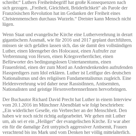
schreibt:“ Luthers Freiheitsbegriff hat große Konsequenzen nach
sich gezogen. „Freiheit, Gleichheit, Brüderlichkeit“ als Parole der
Französischen Revolution hat im Gedanken der Freiheit eines
Christenmenschen durchaus Wurzeln.“ Dreister kann Mensch nicht
lügen.
Wenn Staat und evangelische Kirche eine Lutherverehrung in derart
gigantischem Ausmaß, wie für 2016 und 2017 geplant durchführen,
müssen sie sich gefallen lassen sich, das sie damit den vollständigen
Luther, einen Ideengeber des Holocaust, einen Aufrufer zur
Verbrennung von Hexen, einen Kriegsverherrlicher, einen
Befürworter des bedingungslosen Untertanentums, einen
Frauenfeind, einen der zum Mord an Andersdenkenden aufrufenden
Hasspredigers zum Idol erklären. Luther ist Leitfigur des deutschen
Nationalismus und des religiösen Fundamentalismus zugleich. Eine
Heldenverehrung wird daher neue RassistInnen, Antisemiten,
Nationalisten und geistige HexenverbrennerInnen hervorbringen.
Der Buchautor Richard David Precht hat Luther in einem Interview
vom 20.1.2016 im Münchner Abendblatt wie folgt beschrieben:
„Ein widerlicher Geselle, ein Verbrecher an der Menschheit. Den
haben wir noch nicht richtig aufgearbeitet. Wir gehen mit Luther
um, als sei er ein „Heiliger“ der evangelischen Kirche. Er war aber
ein für die damalige Zeit untypisch aggressiver Antisemit, Frauen
verachtend bis ins Mark und vom Denken her völlig mittelalterlich.