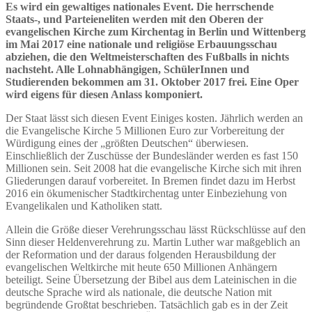
Es wird ein gewaltiges nationales Event. Die herrschende
Staats-, und Parteieneliten werden mit den Oberen der
evangelischen Kirche zum Kirchentag in Berlin und Wittenberg
im Mai 2017 eine nationale und religiöse Erbauungsschau
abziehen, die den Weltmeisterschaften des Fußballs in nichts
nachsteht. Alle Lohnabhängigen, SchülerInnen und
Studierenden bekommen am 31. Oktober 2017 frei. Eine Oper
wird eigens für diesen Anlass komponiert.
Der Staat lässt sich diesen Event Einiges kosten. Jährlich werden an
die Evangelische Kirche 5 Millionen Euro zur Vorbereitung der
Würdigung eines der „größten Deutschen“ überwiesen.
Einschließlich der Zuschüsse der Bundesländer werden es fast 150
Millionen sein. Seit 2008 hat die evangelische Kirche sich mit ihren
Gliederungen darauf vorbereitet. In Bremen findet dazu im Herbst
2016 ein ökumenischer Stadtkirchentag unter Einbeziehung von
Evangelikalen und Katholiken statt.
Allein die Größe dieser Verehrungsschau lässt Rückschlüsse auf den
Sinn dieser Heldenverehrung zu. Martin Luther war maßgeblich an
der Reformation und der daraus folgenden Herausbildung der
evangelischen Weltkirche mit heute 650 Millionen Anhängern
beteiligt. Seine Übersetzung der Bibel aus dem Lateinischen in die
deutsche Sprache wird als nationale, die deutsche Nation mit
begründende Großtat beschrieben. Tatsächlich gab es in der Zeit