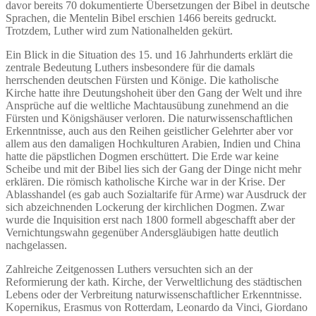
davor bereits 70 dokumentierte Übersetzungen der Bibel in deutsche
Sprachen, die Mentelin Bibel erschien 1466 bereits gedruckt.
Trotzdem, Luther wird zum Nationalhelden gekürt.
Ein Blick in die Situation des 15. und 16 Jahrhunderts erklärt die
zentrale Bedeutung Luthers insbesondere für die damals
herrschenden deutschen Fürsten und Könige. Die katholische
Kirche hatte ihre Deutungshoheit über den Gang der Welt und ihre
Ansprüche auf die weltliche Machtausübung zunehmend an die
Fürsten und Königshäuser verloren. Die naturwissenschaftlichen
Erkenntnisse, auch aus den Reihen geistlicher Gelehrter aber vor
allem aus den damaligen Hochkulturen Arabien, Indien und China
hatte die päpstlichen Dogmen erschüttert. Die Erde war keine
Scheibe und mit der Bibel lies sich der Gang der Dinge nicht mehr
erklären. Die römisch katholische Kirche war in der Krise. Der
Ablasshandel (es gab auch Sozialtarife für Arme) war Ausdruck der
sich abzeichnenden Lockerung der kirchlichen Dogmen. Zwar
wurde die Inquisition erst nach 1800 formell abgeschafft aber der
Vernichtungswahn gegenüber Andersgläubigen hatte deutlich
nachgelassen.
Zahlreiche Zeitgenossen Luthers versuchten sich an der
Reformierung der kath. Kirche, der Verweltlichung des städtischen
Lebens oder der Verbreitung naturwissenschaftlicher Erkenntnisse.
Kopernikus, Erasmus von Rotterdam, Leonardo da Vinci, Giordano