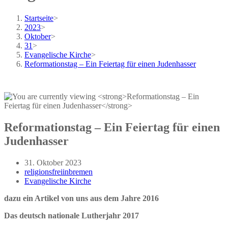
Startseite
>
2023
>
Oktober
>
31
>
Evangelische Kirche
>
Reformationstag – Ein Feiertag für einen Judenhasser
Reformationstag – Ein Feiertag für einen
Judenhasser
Beitrag
31. Oktober 2023
veröffentlicht:
Beitrags-
religionsfreiinbremen
Autor:
Beitrags-
Evangelische Kirche
Kategorie:
dazu ein Artikel von uns aus dem Jahre 2016
Das deutsch nationale Lutherjahr 2017