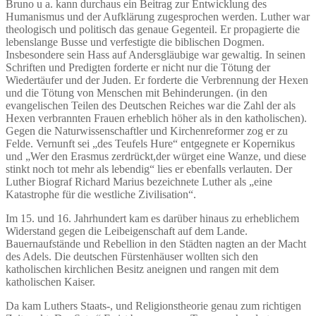
Bruno u a. kann durchaus ein Beitrag zur Entwicklung des
Humanismus und der Aufklärung zugesprochen werden. Luther war
theologisch und politisch das genaue Gegenteil. Er propagierte die
lebenslange Busse und verfestigte die biblischen Dogmen.
Insbesondere sein Hass auf Andersgläubige war gewaltig. In seinen
Schriften und Predigten forderte er nicht nur die Tötung der
Wiedertäufer und der Juden. Er forderte die Verbrennung der Hexen
und die Tötung von Menschen mit Behinderungen. (in den
evangelischen Teilen des Deutschen Reiches war die Zahl der als
Hexen verbrannten Frauen erheblich höher als in den katholischen).
Gegen die Naturwissenschaftler und Kirchenreformer zog er zu
Felde. Vernunft sei „des Teufels Hure“ entgegnete er Kopernikus
und „Wer den Erasmus zerdrückt,der würget eine Wanze, und diese
stinkt noch tot mehr als lebendig“ lies er ebenfalls verlauten. Der
Luther Biograf Richard Marius bezeichnete Luther als „eine
Katastrophe für die westliche Zivilisation“.
Im 15. und 16. Jahrhundert kam es darüber hinaus zu erheblichem
Widerstand gegen die Leibeigenschaft auf dem Lande.
Bauernaufstände und Rebellion in den Städten nagten an der Macht
des Adels. Die deutschen Fürstenhäuser wollten sich den
katholischen kirchlichen Besitz aneignen und rangen mit dem
katholischen Kaiser.
Da kam Luthers Staats-, und Religionstheorie genau zum richtigen