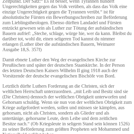
Zeitpunkt. Der Satz:“ Es ist besser, wenn Tyrannen hundert
Ungerechtigkeiten gegen das Volk verüben, als dass das Volk eine
einzige Ungerechtigkeit gegen die Tyrannen verübt.“ ist für
absolutistische Fürsten ein Bewerbungsschreiben zur Beförderung
zum Lieblingstheologen. Ebenso dürften Landadel und Fürsten
entzückt gewesen sein als Luther zur Tötung der aufständischen
Bauern aufrief: „Steche, schlage, würge hie, wer da kann. Bleibst du
darüber tot, wohl dir, einen seligeren Tod kannst du nimmer
erlangen (Luther über die aufständischen Bauern, Weimarer
Ausgabe 18,S. 357f)
Damit ebnete Luther den Weg der evangelischen Kirche zur
Preußischen und später der deutschen Staatskirche. In der Person
des letzten Deutschen Kaisers Wilhelm II ging 1918 auch der
Vorsitzende der deutsche evangelischen Bischöfe von Bord.
Letztlich dürfte Luthers Forderung an die Christen, sich der
weltlichen Herrschaft unterzuordnen. „mit Leib und Besitz sind sie
(Die Christen) dennoch der weltlichen Obrigkeit unterworfen und
Gehorsam schuldig. Wenn sie nun von der weltlichen Obrigkeit zum
Kriege aufgefordert werden, sollen und müssen sie kämpfen, aus
gehorsam, nicht als Christen, sondern als Glieder und als
untertänige, gehorsame Leute, dem Leibe und dem zeitlichen
Besitze nach.“ (Ob Kriegsleute in seligem Stand sein können 1526)
zu seiner Beförderung zum größten Propheten seit Mohammed und