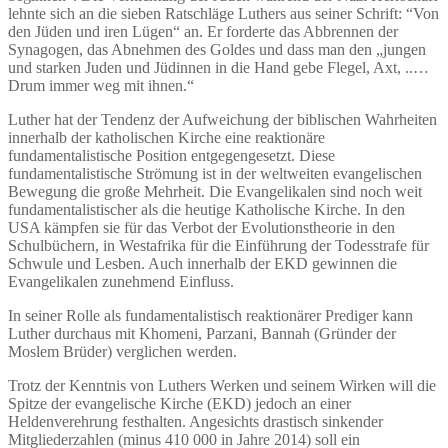
lehnte sich an die sieben Ratschläge Luthers aus seiner Schrift: “Von
den Jüden und iren Lügen“ an. Er forderte das Abbrennen der
Synagogen, das Abnehmen des Goldes und dass man den „jungen
und starken Juden und Jüdinnen in die Hand gebe Flegel, Axt, ..…
Drum immer weg mit ihnen.“
Luther hat der Tendenz der Aufweichung der biblischen Wahrheiten
innerhalb der katholischen Kirche eine reaktionäre
fundamentalistische Position entgegengesetzt. Diese
fundamentalistische Strömung ist in der weltweiten evangelischen
Bewegung die große Mehrheit. Die Evangelikalen sind noch weit
fundamentalistischer als die heutige Katholische Kirche. In den
USA kämpfen sie für das Verbot der Evolutionstheorie in den
Schulbüchern, in Westafrika für die Einführung der Todesstrafe für
Schwule und Lesben. Auch innerhalb der EKD gewinnen die
Evangelikalen zunehmend Einfluss.
In seiner Rolle als fundamentalistisch reaktionärer Prediger kann
Luther durchaus mit Khomeni, Parzani, Bannah (Gründer der
Moslem Brüder) verglichen werden.
Trotz der Kenntnis von Luthers Werken und seinem Wirken will die
Spitze der evangelische Kirche (EKD) jedoch an einer
Heldenverehrung festhalten. Angesichts drastisch sinkender
Mitgliederzahlen (minus 410 000 in Jahre 2014) soll ein