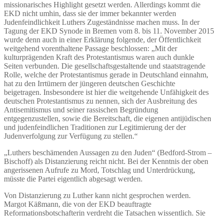
missionarisches Highlight gesetzt werden. Allerdings kommt die
EKD nicht umhin, dass sie der immer bekannter werden
Judenfeindlichkeit Luthers Zugeständnisse machen muss. In der
Tagung der EKD Synode in Bremen vom 8. bis 11. November 2015
wurde denn auch in einer Erklärung folgende, der Öffentlichkeit
weitgehend vorenthaltene Passage beschlossen: „Mit der
kulturprägenden Kraft des Protestantismus waren auch dunkle
Seiten verbunden. Die gesellschaftsgestaltende und staatstragende
Rolle, welche der Protestantismus gerade in Deutschland einnahm,
hat zu den Irrtümern der jüngeren deutschen Geschichte
beigetragen. Insbesondere ist hier die weitgehende Unfähigkeit des
deutschen Protestantismus zu nennen, sich der Ausbreitung des
Antisemitismus und seiner rassischen Begründung
entgegenzustellen, sowie die Bereitschaft, die eigenen antijüdischen
und judenfeindlichen Traditionen zur Legitimierung der der
Judenverfolgung zur Verfügung zu stellen.“
„Luthers beschämenden Aussagen zu den Juden“ (Bedford-Strom –
Bischoff) als Distanzierung reicht nicht. Bei der Kenntnis der oben
angerissenen Aufrufe zu Mord, Totschlag und Unterdrückung,
müsste die Partei eigentlich abgesagt werden.
Von Distanzierung zu Luther kann nicht gesprochen werden.
Margot Käßmann, die von der EKD beauftragte
Reformationsbotschafterin verdreht die Tatsachen wissentlich. Sie