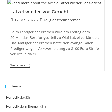
Und
Die
Bremer
Latzel wieder vor Gericht
Evangelikalen
Beitrag
Beitrags-
17. Mai 2022
religionsfreiinbremen
veröffentlicht:
Autor:
Beim Landgericht Bremen wird am Freitag dem
20.Mai das Berufungsurteil zu Olaf Latzel verkündet.
Das Amtsgericht Bremen hatte den evangelikalen
Prediger wegen Volksverhetzung zu 8100 Euro Strafe
verurteilt, da er…
Latzel
Weiterlesen
Wieder
Vor
Gericht
Themen
Evangelikale
(33)
Evangelikale in Bremen
(31)