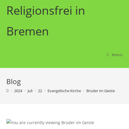
Zum
Religionsfrei in
Inhalt
springen
Bremen
Menü
Blog
>
2024
>
Juli
>
22
>
Evangelische Kirche
>
Brüder im Geiste