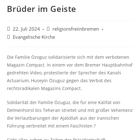
Brüder im Geiste
Beitrag
Beitrags-
22. Juli 2024
religionsfreiinbremen
veröffentlicht:
Autor:
Beitrags-
Evangelische Kirche
Kategorie:
Die Familie Özoguz solidarisierte sich mit dem verbotenen
Magazin Compact. In einem vor dem Bremer Hauptbahnhof
gedrehten Video, protestierte der Sprecher des Kanals
Actuarium, Huseyin Özuguz gegen das Verbot des
rechtsradikalen Magazins Compact.
Solidarität der Familie Özugüz, die für eine Kalifat von
Delmenhorst bis Teheran streitet und mit großer Vehemenz
die Verlautbarungen der Ajatollah aus der iranischen
Führung verbreitet mit einem Faschisten ?
Geht alles, schon zu Zeiten der Präsidentschaft