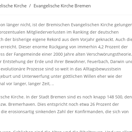
lische Kirche
/
Evangelische Kirche Bremen
:
on länger nicht, ist der Bremischen Evangelischen Kirche gelunge
 prozentualen Mitgliederverlusten im Ranking der deutschen
h der bisherige eigene Rekord aus dem Vorjahr geknackt. Auch di
 erreicht. Dieser enorme Rückgang von immerhin 4,2 Prozent der
ess der Fangemeinde einer 2000 Jahre alten Verschwörungstheorie
ur Entstehung der Erde und ihrer Bewohner, Feuerbach, Darwin un
olutionäre Prozesse sind so weit in das Alltagsbewusstsein
eburt und Unterwerfung unter göttlichen Willen eher wie der
 vor langer, langer Zeit, ..
ische Kirche. In der Stadt Bremen sind es noch knapp 148 500, de
zw. Bremerhaven. Dies entspricht noch etwa 26 Prozent der
 die erosionsartig sinkenden Zahl der Konfirmanden, die sich von