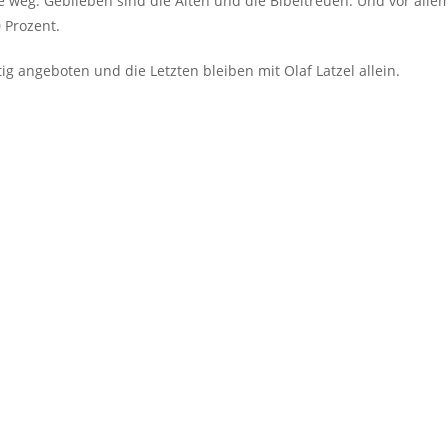
 weg. Geblieben sind die Alten und die Bibeltreuen. Und vor alle
0 Prozent.
angeboten und die Letzten bleiben mit Olaf Latzel allein.