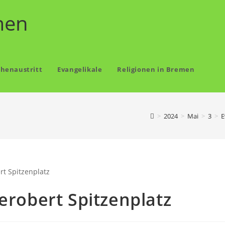
men
chenaustritt
Evangelikale
Religionen in Bremen
>
2024
>
Mai
>
3
>
E
erobert Spitzenplatz