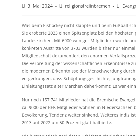
Beitrag
Beitrags-
Beitrags-
3. Mai 2024
religionsfreiinbremen
Evange
veröffentlicht:
Autor:
Kategorie
Was beim Eishockey nicht klappte und beim Fußball sch
Sie eroberte 2023 einen Spitzenplatz bei den höchsten
Landeskirchen. Mit 6900 weniger Mitgliedern wurde auc
konkreten Austritte von 3703 wurden bisher nur einmal
Mitgliedschaft dokumentiert den enormen Verfallsproz
Die Verbreitung der wissenschaftlichen Erkenntnisse z
die modernen Erkenntnisse der Menschwerdung durch ev
vorgedrungen, dass Schöpfungsgeschichte, Jungfraueng
Einleitungssatz alter Märchen daherkommt: Es war einmal
Nur noch 157 741 Mitglieder hat die Bremische Evangel
ca. 9000 der BEK Mitglieder wohnen in Niedersachsen b
Bevölkerung, Tendenz weiter sinkend. Weiteres Indiz ist
2013 auf 2022 um 50 Prozent glatt halbierte.