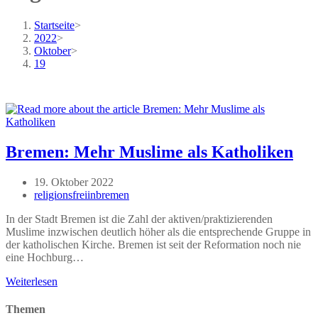
Startseite
>
2022
>
Oktober
>
19
Bremen: Mehr Muslime als Katholiken
Beitrag
19. Oktober 2022
veröffentlicht:
Beitrags-
religionsfreiinbremen
Autor:
In der Stadt Bremen ist die Zahl der aktiven/praktizierenden
Muslime inzwischen deutlich höher als die entsprechende Gruppe in
der katholischen Kirche. Bremen ist seit der Reformation noch nie
eine Hochburg…
Bremen:
Weiterlesen
Mehr
Muslime
Themen