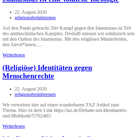
der
BEK
Beitrag
22. August 2020
veröffentlicht:
Beitrags-
religionsfreiinbremen
Autor:
Auf den Punkt gebracht: Der Kampf gegen den Islamismus ist Teil
des antifaschistischen Kampfes. Deshalb müssen wir solidarisch sein
mit den Opfern des Islamismus. Mit den religiösen Minderheiten,
den Alevit*innen,…
Islamismus
Weiterlesen
ist
eine
(Religiöse) Identitäten gegen
tödliche
Menschenrechte
Ideologie
Beitrag
22. August 2020
veröffentlicht:
Beitrags-
religionsfreiinbremen
Autor:
Wir verweisen hier auf einen wunderbaren TAZ Artikel zum
Thema. Hier ist dern Link https://taz.de/Debatte-um-Identitaeten-
und-Multikulti/!5702485/
(Religiöse)
Weiterlesen
Identitäten
gegen