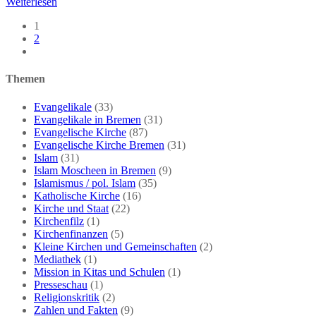
Die
Weiterlesen
Finanzen
1
der
2
Evangelischen
Gehe
Kirche
zur
nächsten
Themen
Seite
Evangelikale
(33)
Evangelikale in Bremen
(31)
Evangelische Kirche
(87)
Evangelische Kirche Bremen
(31)
Islam
(31)
Islam Moscheen in Bremen
(9)
Islamismus / pol. Islam
(35)
Katholische Kirche
(16)
Kirche und Staat
(22)
Kirchenfilz
(1)
Kirchenfinanzen
(5)
Kleine Kirchen und Gemeinschaften
(2)
Mediathek
(1)
Mission in Kitas und Schulen
(1)
Presseschau
(1)
Religionskritik
(2)
Zahlen und Fakten
(9)