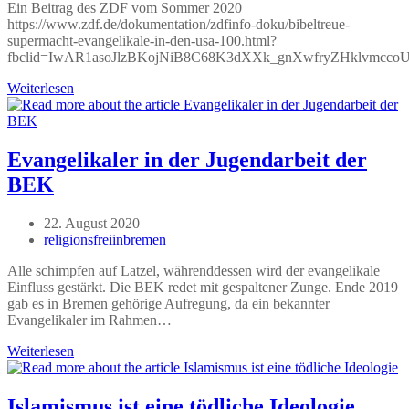
Ein Beitrag des ZDF vom Sommer 2020
https://www.zdf.de/dokumentation/zdfinfo-doku/bibeltreue-
supermacht-evangelikale-in-den-usa-100.html?
fbclid=IwAR1asoJlzBKojNiB8C68K3dXXk_gnXwfryZHklvmcc
Evangelikale
Weiterlesen
in
den
USA
Evangelikaler in der Jugendarbeit der
BEK
Beitrag
22. August 2020
veröffentlicht:
Beitrags-
religionsfreiinbremen
Autor:
Alle schimpfen auf Latzel, währenddessen wird der evangelikale
Einfluss gestärkt. Die BEK redet mit gespaltener Zunge. Ende 2019
gab es in Bremen gehörige Aufregung, da ein bekannter
Evangelikaler im Rahmen…
Evangelikaler
Weiterlesen
in
der
Jugendarbeit
Islamismus ist eine tödliche Ideologie