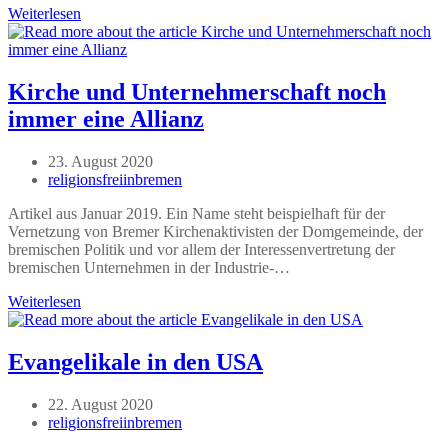
Pfingstler
Weiterlesen
dürfen
mit
staatlicher
Hilfe
Kirche und Unternehmerschaft noch
missionieren
immer eine Allianz
Beitrag
23. August 2020
veröffentlicht:
Beitrags-
religionsfreiinbremen
Autor:
Artikel aus Januar 2019. Ein Name steht beispielhaft für der
Vernetzung von Bremer Kirchenaktivisten der Domgemeinde, der
bremischen Politik und vor allem der Interessenvertretung der
bremischen Unternehmen in der Industrie-…
Kirche
Weiterlesen
und
Unternehmerschaft
noch
Evangelikale in den USA
immer
eine
Beitrag
22. August 2020
Allianz
veröffentlicht:
Beitrags-
religionsfreiinbremen
Autor: