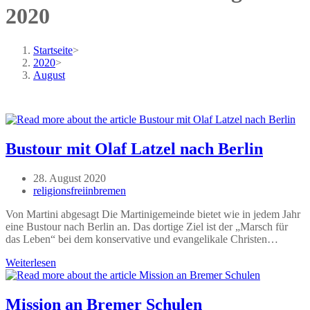
2020
Startseite
>
2020
>
August
Bustour mit Olaf Latzel nach Berlin
Beitrag
28. August 2020
veröffentlicht:
Beitrags-
religionsfreiinbremen
Autor:
Von Martini abgesagt Die Martinigemeinde bietet wie in jedem Jahr
eine Bustour nach Berlin an. Das dortige Ziel ist der „Marsch für
das Leben“ bei dem konservative und evangelikale Christen…
Bustour
Weiterlesen
mit
Olaf
Latzel
Mission an Bremer Schulen