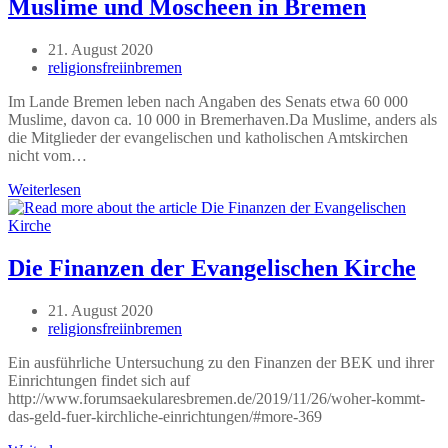
Muslime und Moscheen in Bremen
Menschenrechte
Beitrag
21. August 2020
veröffentlicht:
Beitrags-
religionsfreiinbremen
Autor:
Im Lande Bremen leben nach Angaben des Senats etwa 60 000
Muslime, davon ca. 10 000 in Bremerhaven.Da Muslime, anders als
die Mitglieder der evangelischen und katholischen Amtskirchen
nicht vom…
Muslime
Weiterlesen
und
Moscheen
in
Bremen
Die Finanzen der Evangelischen Kirche
Beitrag
21. August 2020
veröffentlicht:
Beitrags-
religionsfreiinbremen
Autor:
Ein ausführliche Untersuchung zu den Finanzen der BEK und ihrer
Einrichtungen findet sich auf
http://www.forumsaekularesbremen.de/2019/11/26/woher-kommt-
das-geld-fuer-kirchliche-einrichtungen/#more-369