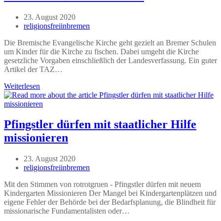
nach
Berlin
Beitrag
23. August 2020
veröffentlicht:
Beitrags-
religionsfreiinbremen
Autor:
Die Bremische Evangelische Kirche geht gezielt an Bremer Schulen
um Kinder für die Kirche zu fischen. Dabei umgeht die Kirche
gesetzliche Vorgaben einschließlich der Landesverfassung. Ein guter
Artikel der TAZ…
Mission
Weiterlesen
an
Bremer
Schulen
Pfingstler dürfen mit staatlicher Hilfe
missionieren
Beitrag
23. August 2020
veröffentlicht:
Beitrags-
religionsfreiinbremen
Autor:
Mit den Stimmen von rotrotgruen - Pfingstler dürfen mit neuem
Kindergarten Missionieren Der Mangel bei Kindergartenplätzen und
eigene Fehler der Behörde bei der Bedarfsplanung, die Blindheit für
missionarische Fundamentalisten oder…