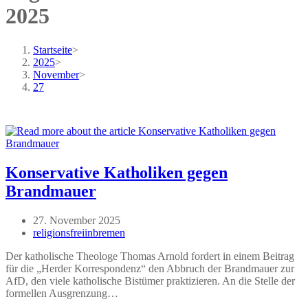
2025
Startseite
>
2025
>
November
>
27
Konservative Katholiken gegen
Brandmauer
Beitrag
27. November 2025
veröffentlicht:
Beitrags-
religionsfreiinbremen
Autor:
Der katholische Theologe Thomas Arnold fordert in einem Beitrag
für die „Herder Korrespondenz“ den Abbruch der Brandmauer zur
AfD, den viele katholische Bistümer praktizieren. An die Stelle der
formellen Ausgrenzung…