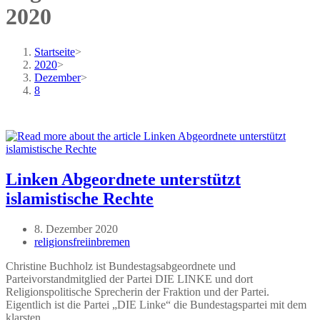
2020
Startseite
>
2020
>
Dezember
>
8
Linken Abgeordnete unterstützt
islamistische Rechte
Beitrag
8. Dezember 2020
veröffentlicht:
Beitrags-
religionsfreiinbremen
Autor:
Christine Buchholz ist Bundestagsabgeordnete und
Parteivorstandmitglied der Partei DIE LINKE und dort
Religionspolitische Sprecherin der Fraktion und der Partei.
Eigentlich ist die Partei „DIE Linke“ die Bundestagspartei mit dem
klarsten…