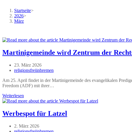
Startseite
>
2026
>
März
Martinigemeinde wird Zentrum der Rech
Beitrag
23. März 2026
veröffentlicht:
Beitrags-
religionsfreiinbremen
Autor:
Am 25. April findet in der Martinigemeinde des evangelikalen Predige
Freedom (ADF) mit ihrer…
Martinigemeinde
Weiterlesen
wird
Zentrum
der
Werbespot für Latzel
Rechtswende
Beitrag
2. März 2026
veröffentlicht:
Beitrags-
religionsfreiinbremen