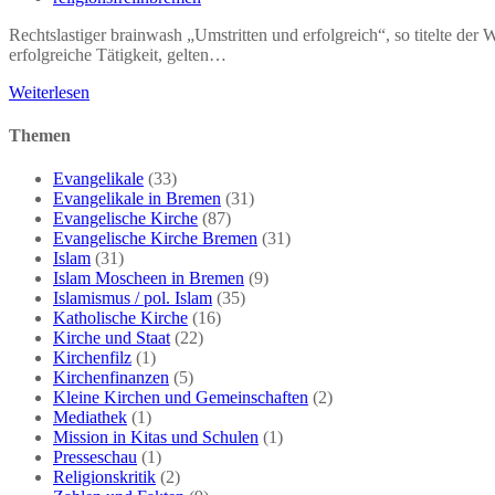
Autor:
Rechtslastiger brainwash „Umstritten und erfolgreich“, so titelte der
erfolgreiche Tätigkeit, gelten…
Werbespot
Weiterlesen
für
Latzel
Themen
Evangelikale
(33)
Evangelikale in Bremen
(31)
Evangelische Kirche
(87)
Evangelische Kirche Bremen
(31)
Islam
(31)
Islam Moscheen in Bremen
(9)
Islamismus / pol. Islam
(35)
Katholische Kirche
(16)
Kirche und Staat
(22)
Kirchenfilz
(1)
Kirchenfinanzen
(5)
Kleine Kirchen und Gemeinschaften
(2)
Mediathek
(1)
Mission in Kitas und Schulen
(1)
Presseschau
(1)
Religionskritik
(2)