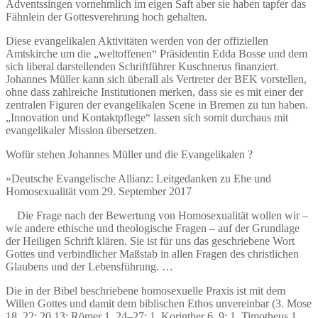
Adventssingen vornehmlich im eigen Saft aber sie haben tapfer das
Fähnlein der Gottesverehrung hoch gehalten.
Diese evangelikalen Aktivitäten werden von der offiziellen
Amtskirche um die „weltoffenen“ Präsidentin Edda Bosse und dem
sich liberal darstellenden Schriftführer Kuschnerus finanziert.
Johannes Müller kann sich überall als Vertreter der BEK vorstellen,
ohne dass zahlreiche Institutionen merken, dass sie es mit einer der
zentralen Figuren der evangelikalen Scene in Bremen zu tun haben.
„Innovation und Kontaktpflege“ lassen sich somit durchaus mit
evangelikaler Mission übersetzen.
Wofür stehen Johannes Müller und die Evangelikalen ?
»Deutsche Evangelische Allianz: Leitgedanken zu Ehe und
Homosexualität vom 29. September 2017
Die Frage nach der Bewertung von Homosexualität wollen wir –
wie andere ethische und theologische Fragen – auf der Grundlage
der Heiligen Schrift klären. Sie ist für uns das geschriebene Wort
Gottes und verbindlicher Maßstab in allen Fragen des christlichen
Glaubens und der Lebensführung. …
Die in der Bibel beschriebene homosexuelle Praxis ist mit dem
Willen Gottes und damit dem biblischen Ethos unvereinbar (3. Mose
18, 22; 20,13; Römer 1, 24–27; 1. Korinther 6, 9; 1. Timotheus 1,