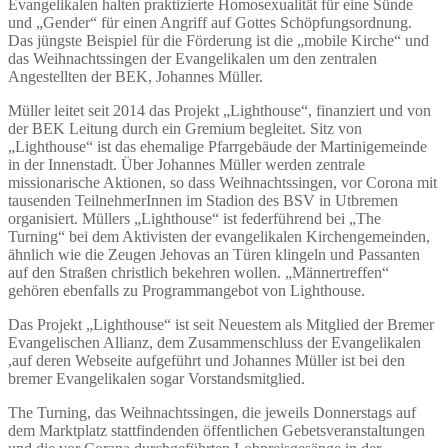
Evangelikalen halten praktizierte Homosexualität für eine Sünde
und „Gender“ für einen Angriff auf Gottes Schöpfungsordnung.
Das jüngste Beispiel für die Förderung ist die „mobile Kirche“ und
das Weihnachtssingen der Evangelikalen um den zentralen
Angestellten der BEK, Johannes Müller.
Müller leitet seit 2014 das Projekt „Lighthouse“, finanziert und von
der BEK Leitung durch ein Gremium begleitet. Sitz von
„Lighthouse“ ist das ehemalige Pfarrgebäude der Martinigemeinde
in der Innenstadt. Über Johannes Müller werden zentrale
missionarische Aktionen, so dass Weihnachtssingen, vor Corona mit
tausenden TeilnehmerInnen im Stadion des BSV in Utbremen
organisiert. Müllers „Lighthouse“ ist federführend bei „The
Turning“ bei dem Aktivisten der evangelikalen Kirchengemeinden,
ähnlich wie die Zeugen Jehovas an Türen klingeln und Passanten
auf den Straßen christlich bekehren wollen. „Männertreffen“
gehören ebenfalls zu Programmangebot von Lighthouse.
Das Projekt „Lighthouse“ ist seit Neuestem als Mitglied der Bremer
Evangelischen Allianz, dem Zusammenschluss der Evangelikalen
,auf deren Webseite aufgeführt und Johannes Müller ist bei den
bremer Evangelikalen sogar Vorstandsmitglied.
The Turning, das Weihnachtssingen, die jeweils Donnerstags auf
dem Marktplatz stattfindenden öffentlichen Gebetsveranstaltungen