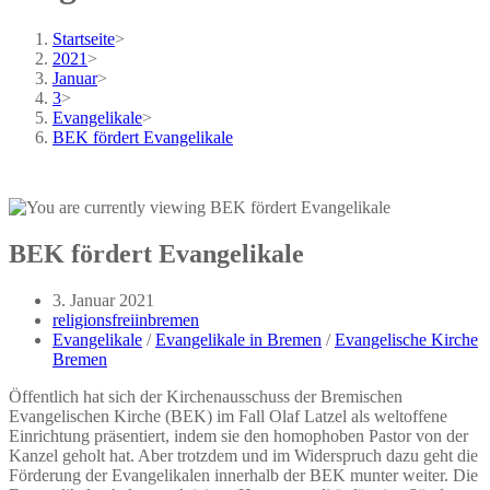
Startseite
>
2021
>
Januar
>
3
>
Evangelikale
>
BEK fördert Evangelikale
BEK fördert Evangelikale
Beitrag
3. Januar 2021
veröffentlicht:
Beitrags-
religionsfreiinbremen
Autor:
Beitrags-
Evangelikale
/
Evangelikale in Bremen
/
Evangelische Kirche
Kategorie:
Bremen
Öffentlich hat sich der Kirchenausschuss der Bremischen
Evangelischen Kirche (BEK) im Fall Olaf Latzel als weltoffene
Einrichtung präsentiert, indem sie den homophoben Pastor von der
Kanzel geholt hat. Aber trotzdem und im Widerspruch dazu geht die
Förderung der Evangelikalen innerhalb der BEK munter weiter. Die