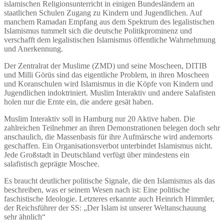
islamischen Religionsunterricht in einigen Bundesländern an
staatlichen Schulen Zugang zu Kindern und Jugendlichen. Auf
manchem Ramadan Empfang aus dem Spektrum des legalistischen
Islamismus tummelt sich die deutsche Politikprominenz und
verschafft dem legalistischen Islamismus öffentliche Wahrnehmung
und Anerkennung.
Der Zentralrat der Muslime (ZMD) und seine Moscheen, DITIB
und Milli Görüs sind das eigentliche Problem, in ihren Moscheen
und Koranschulen wird Islamismus in die Köpfe von Kindern und
Jugendlichen indoktriniert. Muslim Interaktiv und andere Salafisten
holen nur die Ernte ein, die andere gesät haben.
Muslim Interaktiv soll in Hamburg nur 20 Aktive haben. Die
zahlreichen Teilnehmer an ihren Demonstrationen belegen doch sehr
anschaulich, die Massenbasis für ihre Aufmärsche wird andernorts
geschaffen. Ein Organisationsverbot unterbindet Islamismus nicht.
Jede Großstadt in Deutschland verfügt über mindestens ein
salafistisch geprägte Moschee.
Es braucht deutlicher politische Signale, die den Islamismus als das
beschreiben, was er seinem Wesen nach ist: Eine politische
faschistische Ideologie. Letzteres erkannte auch Heinrich Himmler,
der Reichsführer der SS: „Der Islam ist unserer Weltanschauung
sehr ähnlich“