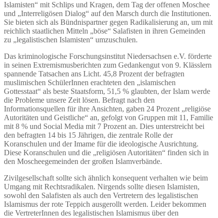
Islamisten“ mit Schlips und Kragen, dem Tag der offenen Moschee
und „Interreligösen Dialog“ auf den Marsch durch die Institutionen.
Sie bieten sich als Bündnispartner gegen Radikalisierung an, um mit
reichlich staatlichen Mitteln „böse“ Salafisten in ihren Gemeinden
zu „legalistischen Islamisten“ umzuschulen.
Das kriminologische Forschungsinstitut Niedersachsen e.V. förderte
in seinen Extremismusberichten zum Gedankengut von 9. Klässlern
spannende Tatsachen ans Licht. 45,8 Prozent der befragten
muslimischen SchülerInnen erachteten den „islamischen
Gottesstaat“ als beste Staatsform, 51,5 % glaubten, der Islam werde
die Probleme unsere Zeit lösen. Befragt nach den
Informationsquellen für ihre Ansichten, gaben 24 Prozent „religiöse
Autoritäten und Geistliche“ an, gefolgt von Gruppen mit 11, Familie
mit 8 % und Social Media mit 7 Prozent an. Dies unterstreicht bei
den befragten 14 bis 15 Jährigen, die zentrale Rolle der
Koranschulen und der Imame für die ideologische Ausrichtung.
Diese Koranschulen und die „religiösen Autoritäten“ finden sich in
den Moscheegemeinden der großen Islamverbände.
Zivilgesellschaft sollte sich ähnlich konsequent verhalten wie beim
Umgang mit Rechtsradikalen. Nirgends sollte diesen Islamisten,
sowohl den Salafisten als auch den Vertretern des legalistischen
Islamismus der rote Teppich ausgerollt werden. Leider bekommen
die VertreterInnen des legalistischen Islamismus über den