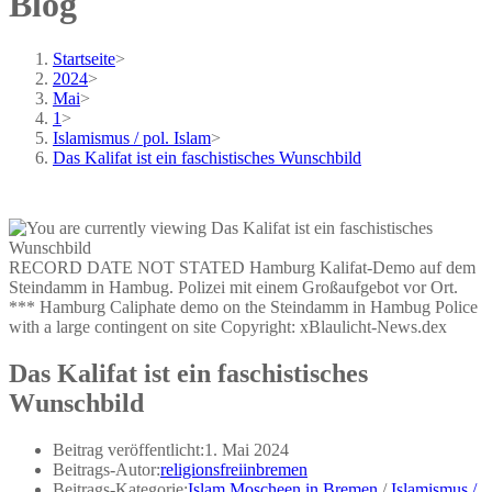
Blog
Startseite
>
2024
>
Mai
>
1
>
Islamismus / pol. Islam
>
Das Kalifat ist ein faschistisches Wunschbild
RECORD DATE NOT STATED Hamburg Kalifat-Demo auf dem
Steindamm in Hambug. Polizei mit einem Großaufgebot vor Ort.
*** Hamburg Caliphate demo on the Steindamm in Hambug Police
with a large contingent on site Copyright: xBlaulicht-News.dex
Das Kalifat ist ein faschistisches
Wunschbild
Beitrag veröffentlicht:
1. Mai 2024
Beitrags-Autor:
religionsfreiinbremen
Beitrags-Kategorie:
Islam Moscheen in Bremen
/
Islamismus /