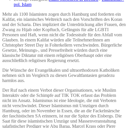
pol. Islam
Mehr als 1100 Islamisten zogen durch Hamburg und forderten ein
Kalifat, ein islamisches Weltreich nach den Vorschriften des Koran
und der Scharia. Dies impliziert die Unterdrückung aller Frauen, den
Zwang zu Hijab oder Kopftuch, Gefängnis für alle LGBTI
Personen und Haft, wenn nicht die Todesstrafe für den Abfall vom
Glauben. In einem Kalifat würden alle TeilnehmerInnen am
Christopher Street Day in Folterkellern verschwinden. Bürgerliche
Gesetze, Meinungs-, und Pressefreiheit würden durch eine
klassische Diktatur mit einem religiösen Oberhaupt oder eine
ausschließlich religiösen Regierung ersetzt.
Die Wünsche der Evangelikalen und ultraorthodoxen Katholiken
nehmen sich im Vergleich zu diesen Gewaltfantasien geradezu
harmlos aus.
Der Ruf nach einem Verbot dieser Organisationen, wie Muslim
Interaktiv oder die Schimpfe auf TIK TOK erfasst das Problem
nicht im Ansatz. Islamismus ist eine Ideologie, die mit Verboten
nicht verschwindet. Dieser Islamismus mit Umzügen durch
Hamburg, oder im November in Essen, die an die Fackelmärsche
der faschistischen SA erinnern, ist nur die Spitze des Eisbergs. Die
Saat für diese islamistischen Umzüge und Massenveranstaltung
salafistischer Prediger wie Abu Baraa, Marcel Krass oder Piere