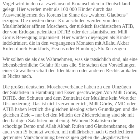
Vogel wird in den ca. zweitausend Koranschulen in Deutschland
gelegt. Hier werden mehr als 100 000 Kinder durch das
Auswendiglernen des Korans im Sinne des „wahren Glaubens“
erzogen. Die meisten dieser Koranschulen werden von den
Muslimbrüder affinen Moscheen, der türkisch faschistischen ATIB,
der von Erdogan gelenkten DITIB oder der islamistischen Milli
Görüs Bewegung organisiert. Hier wurden diejenigen als Kinder
indoktriniert, die in den vergangenen Monaten mit Allahu Akbar
Rufen durch Frankfurts, Essens oder Hamburgs Straßen zogen.
Wir sollten sie als das Wahrnehmen, was sie tatsächlich sind, als eine
lebensbedrohliche Gefahr für uns alle. Sie stehen den Vorstellungen
einer Gewaltherrschaft den Identitären oder anderen Rechtsradikalen
in Nichts nach.
Die großen deutschen Moscheeverbände haben zu den Umzügen
der Salafisten in Hamburg und Essen geschwiegen.Von Milli Görüs,
DITIB, den Schuren und dem Zentralrat der Muslime kein Wort der
Distanzierung. Das ist nicht verwunderlich, Milli Görüs, ZMD oder
ATIB haben letztlich die gleichen ideologischen Grundlagen und die
gleichen Ziele – nur bei den Mitteln der Zielerreichung sind sie mit
den bärtigen Salafisten nicht einig. Während Salafisten die
schockige Demo und Allah Akbah Rufen und Glaubensbanner, die
auch vom IS benutzt werden, mit militärischer nach Geschlechtern
getrennter Marschordnung bevorzugen gehen die „legalistischen