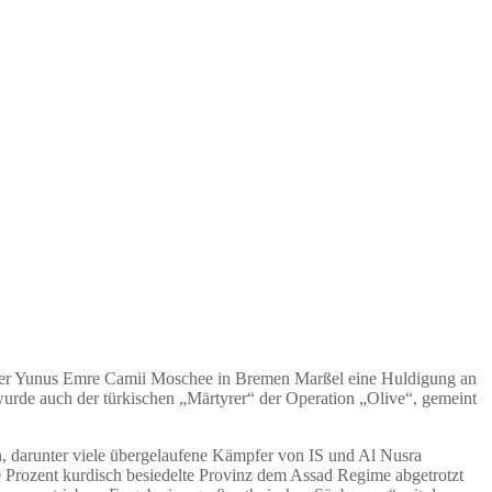
te der Yunus Emre Camii Moschee in Bremen Marßel eine Huldigung an
urde auch der türkischen „Märtyrer“ der Operation „Olive“, gemeint
n, darunter viele übergelaufene Kämpfer von IS und Al Nusra
90 Prozent kurdisch besiedelte Provinz dem Assad Regime abgetrotzt