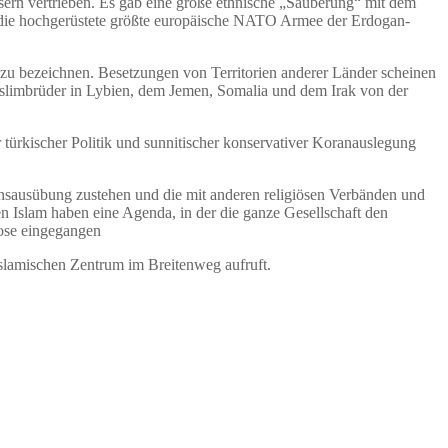
ern vertrieben. Es gab eine große ethnische „Säuberung“ mit dem
gen die hochgerüstete größte europäische NATO Armee der Erdogan-
g zu bezeichnen. Besetzungen von Territorien anderer Länder scheinen
Muslimbrüder in Lybien, dem Jemen, Somalia und dem Irak von der
 türkischer Politik und sunnitischer konservativer Koranauslegung
ionsausübung zustehen und die mit anderen religiösen Verbänden und
n Islam haben eine Agenda, in der die ganze Gesellschaft den
iose eingegangen
Islamischen Zentrum im Breitenweg aufruft.