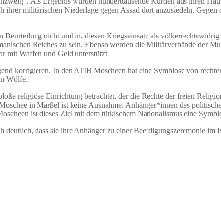
enzweig“. Als Ergebnis wurden hunderttausende Kurden aus ihren Häus
 nach ihrer militärischen Niederlage gegen Assad dort anzusiedeln. Ge
n Beurteilung nicht umhin, diesen Kriegseinsatz als völkerrechtswidri
 Osmanischen Reiches zu sein. Ebenso werden die Militärverbände der 
r mit Waffen und Geld unterstützt
ngend korrigieren. In den ATIB Moscheen hat eine Symbiose von rechter
en Wölfe.
oße religiöse Einrichtung betrachtet, der die Rechte der freien Relig
 Moschee in Marßel ist keine Ausnahme. Anhänger*innen des politische
 Moscheen ist dieses Ziel mit dem türkischem Nationalismus eine Symb
h deutlich, dass sie ihre Anhänger zu einer Beerdigungszeremonie im 