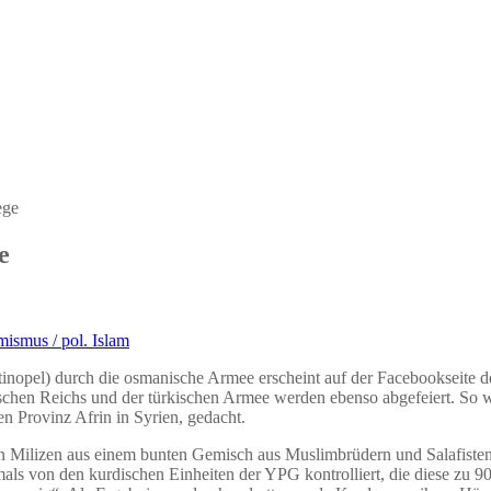
e
mismus / pol. Islam
antinopel) durch die osmanische Armee erscheint auf der Facebooksei
chen Reichs und der türkischen Armee werden ebenso abgefeiert. So w
n Provinz Afrin in Syrien, gedacht.
hen Milizen aus einem bunten Gemisch aus Muslimbrüdern und Salafiste
amals von den kurdischen Einheiten der YPG kontrolliert, die diese zu 