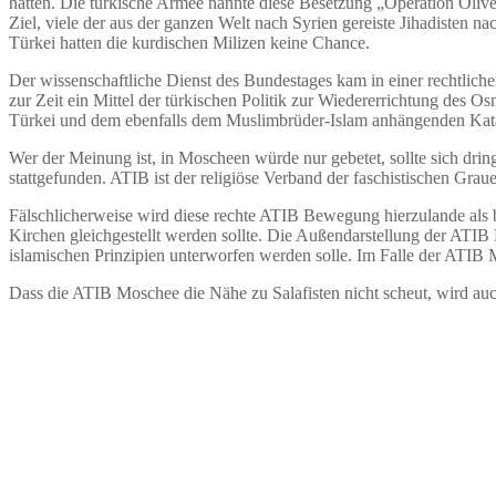
hatten. Die türkische Armee nannte diese Besetzung „Operation Oliv
Ziel, viele der aus der ganzen Welt nach Syrien gereiste Jihadisten
Türkei hatten die kurdischen Milizen keine Chance.
Der wissenschaftliche Dienst des Bundestages kam in einer rechtliche
zur Zeit ein Mittel der türkischen Politik zur Wiedererrichtung des
Türkei und dem ebenfalls dem Muslimbrüder-Islam anhängenden Kata
Wer der Meinung ist, in Moscheen würde nur gebetet, sollte sich dri
stattgefunden. ATIB ist der religiöse Verband der faschistischen Grau
Fälschlicherweise wird diese rechte ATIB Bewegung hierzulande als bl
Kirchen gleichgestellt werden sollte. Die Außendarstellung der ATIB
islamischen Prinzipien unterworfen werden solle. Im Falle der ATIB
Dass die ATIB Moschee die Nähe zu Salafisten nicht scheut, wird auc