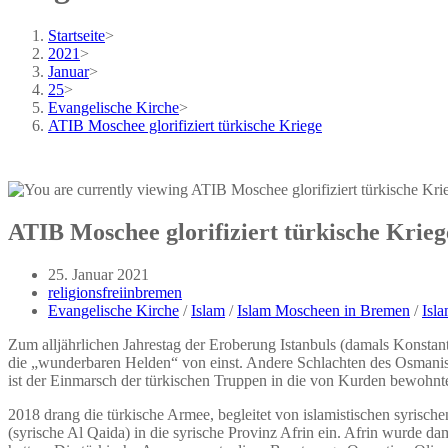
Startseite
>
2021
>
Januar
>
25
>
Evangelische Kirche
>
ATIB Moschee glorifiziert türkische Kriege
ATIB Moschee glorifiziert türkische Krieg
Beitrag
25. Januar 2021
veröffentlicht:
Beitrags-
religionsfreiinbremen
Autor:
Beitrags-
Evangelische Kirche
/
Islam
/
Islam Moscheen in Bremen
/
Isla
Kategorie:
Zum alljährlichen Jahrestag der Eroberung Istanbuls (damals Konst
die „wunderbaren Helden“ von einst. Andere Schlachten des Osmanis
ist der Einmarsch der türkischen Truppen in die von Kurden bewohnte
2018 drang die türkische Armee, begleitet von islamistischen syrisc
(syrische Al Qaida) in die syrische Provinz Afrin ein. Afrin wurde d