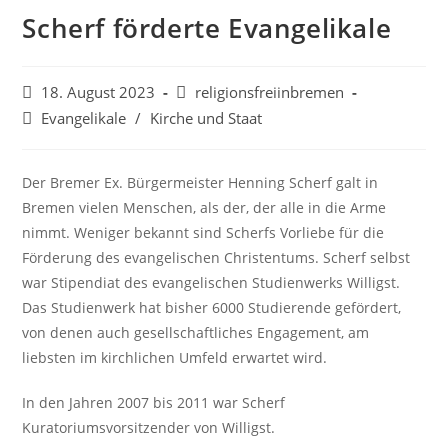
Scherf förderte Evangelikale
Beitrag
Beitrags-
18. August 2023
religionsfreiinbremen
veröffentlicht:
Autor:
Beitrags-
Evangelikale
/
Kirche und Staat
Kategorie:
Der Bremer Ex. Bürgermeister Henning Scherf galt in
Bremen vielen Menschen, als der, der alle in die Arme
nimmt. Weniger bekannt sind Scherfs Vorliebe für die
Förderung des evangelischen Christentums. Scherf selbst
war Stipendiat des evangelischen Studienwerks Willigst.
Das Studienwerk hat bisher 6000 Studierende gefördert,
von denen auch gesellschaftliches Engagement, am
liebsten im kirchlichen Umfeld erwartet wird.
In den Jahren 2007 bis 2011 war Scherf
Kuratoriumsvorsitzender von Willigst.