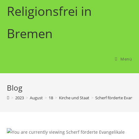
Zum
Religionsfrei in
Inhalt
springen
Bremen
Menü
Blog
>
2023
>
August
>
18
>
Kirche und Staat
>
Scherf förderte Evangel