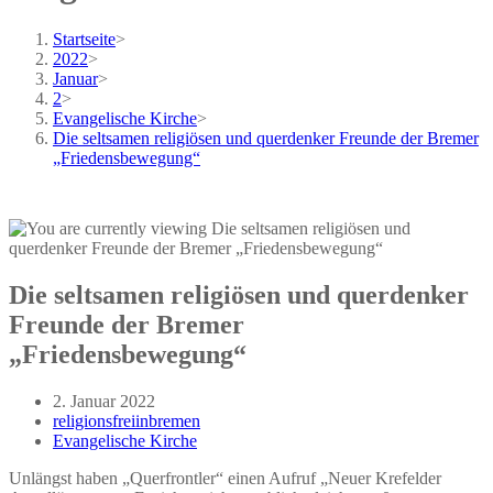
Startseite
>
2022
>
Januar
>
2
>
Evangelische Kirche
>
Die seltsamen religiösen und querdenker Freunde der Bremer
„Friedensbewegung“
Die seltsamen religiösen und querdenker
Freunde der Bremer
„Friedensbewegung“
Beitrag
2. Januar 2022
veröffentlicht:
Beitrags-
religionsfreiinbremen
Autor:
Beitrags-
Evangelische Kirche
Kategorie:
Unlängst haben „Querfrontler“ einen Aufruf „Neuer Krefelder