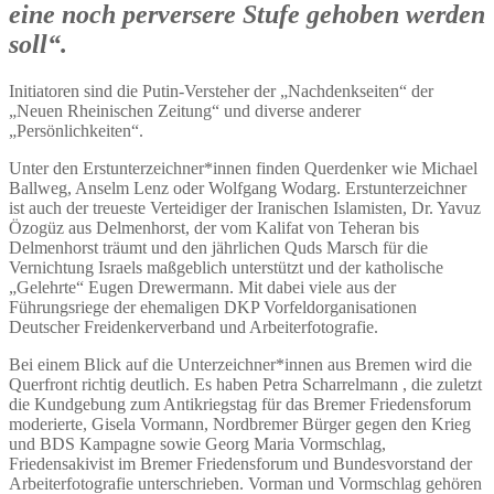
eine noch perversere Stufe gehoben werden
soll“.
Initiatoren sind die Putin-Versteher der „Nachdenkseiten“ der
„Neuen Rheinischen Zeitung“ und diverse anderer
„Persönlichkeiten“.
Unter den Erstunterzeichner*innen finden Querdenker wie Michael
Ballweg, Anselm Lenz oder Wolfgang Wodarg. Erstunterzeichner
ist auch der treueste Verteidiger der Iranischen Islamisten, Dr. Yavuz
Özogüz aus Delmenhorst, der vom Kalifat von Teheran bis
Delmenhorst träumt und den jährlichen Quds Marsch für die
Vernichtung Israels maßgeblich unterstützt und der katholische
„Gelehrte“ Eugen Drewermann. Mit dabei viele aus der
Führungsriege der ehemaligen DKP Vorfeldorganisationen
Deutscher Freidenkerverband und Arbeiterfotografie.
Bei einem Blick auf die Unterzeichner*innen aus Bremen wird die
Querfront richtig deutlich. Es haben Petra Scharrelmann , die zuletzt
die Kundgebung zum Antikriegstag für das Bremer Friedensforum
moderierte, Gisela Vormann, Nordbremer Bürger gegen den Krieg
und BDS Kampagne sowie Georg Maria Vormschlag,
Friedensakivist im Bremer Friedensforum und Bundesvorstand der
Arbeiterfotografie unterschrieben. Vorman und Vormschlag gehören