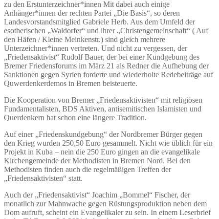
zu den Erstunterzeichner*innen Mit dabei auch einige
Anhänger*innen der rechten Partei „Die Basis“, so deren
Landesvorstandsmitglied Gabriele Herb. Aus dem Umfeld der
esotherischen „Waldorfer“ und ihrer „Christengemeinschaft“ ( Auf
den Häfen / Kleine Meinkenstr.) sind gleich mehrere
Unterzeichner*innen vertreten. Und nicht zu vergessen, der
„Friedensaktivist“ Rudolf Bauer, der bei einer Kundgebung des
Bremer Friedensforums im März 21 als Redner die Aufhebung der
Sanktionen gegen Syrien forderte und wiederholte Redebeiträge auf
Quwerdenkerdemos in Bremen beisteuerte.
Die Kooperation von Bremer „Friedensaktivisten“ mit religiösen
Fundamentalisten, BDS Aktiven, antisemitischen Islamisten und
Querdenkern hat schon eine längere Tradition.
Auf einer „Friedenskundgebung“ der Nordbremer Bürger gegen
den Krieg wurden 250,50 Euro gesammelt. Nicht wie üblich für ein
Projekt in Kuba – nein die 250 Euro gingen an die evangelikale
Kirchengemeinde der Methodisten in Bremen Nord. Bei den
Methodisten finden auch die regelmäßigen Treffen der
„Friedensaktivisten“ statt.
Auch der „Friedensaktivist“ Joachim „Bommel“ Fischer, der
monatlich zur Mahnwache gegen Rüstungsproduktion neben dem
Dom aufruft, scheint ein Evangelikaler zu sein. In einem Leserbrief